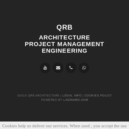
QRB
ARCHITECTURE
PROJECT MANAGEMENT
ENGINEERING
©2016 QRB ARCHITECTURE |
LEGAL INFO
|
COOKIES POLICY
POWERED BY
LADINAMO.COM
Cookies help us deliver our services. When used , you accept the use